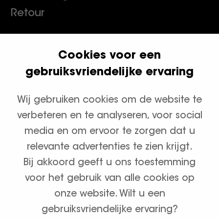
Retour
Cookies voor een
Klanten geven ons een 9.8
gebruiksvriendelijke ervaring
Wij gebruiken cookies om de website te
Productcategorieën
verbeteren en te analyseren, voor social
Waterontharders
media en om ervoor te zorgen dat u
relevante advertenties te zien krijgt.
Zout en onderhoud
Bij akkoord geeft u ons toestemming
voor het gebruik van alle cookies op
onze website. Wilt u een
gebruiksvriendelijke ervaring?
Algemene voorwaarden
Privacybeleid