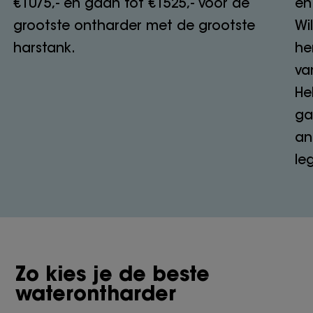
€1075,- en gaan tot €1525,- voor de
en
grootste ontharder met de grootste
Wi
harstank.
he
va
He
ga
an
le
Zo kies je de beste
waterontharder