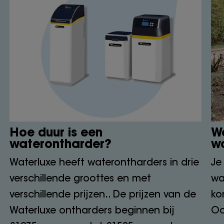
Hoe duur is een
Wa
waterontharder?
w
Waterluxe heeft waterontharders in drie
Je
verschillende groottes en met
wa
verschillende prijzen.. De prijzen van de
ko
Waterluxe ontharders beginnen bij
Oo