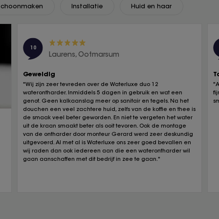
Schoonmaken
Installatie
Huid en haar
10
Laurens, Ootmarsum
Geweldig
T
"Wij zijn zeer tevreden over de Waterluxe duo 12
"
waterontharder. Inmiddels 5 dagen in gebruik en wat een
fi
genot. Geen kalkaanslag meer op sanitair en tegels. Na het
s
douchen een veel zachtere huid, zelfs van de koffie en thee is
de smaak veel beter geworden. En niet te vergeten het water
uit de kraan smaakt beter als ooit tevoren. Ook de montage
van de ontharder door monteur Gerard werd zeer deskundig
uitgevoerd. Al met al is Waterluxe ons zeer goed bevallen en
wij raden dan ook iedereen aan die een waterontharder wil
gaan aanschaffen met dit bedrijf in zee te gaan."