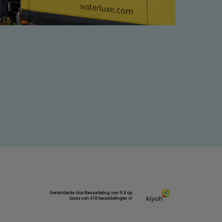
Gemiddelde klantbeoordeling van 9.8 op
basis van 418 beoordelingen.nl