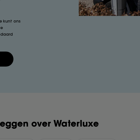
e kunt ons
le
ndaard
 zeggen over Waterluxe