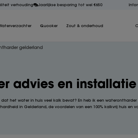
aliteit verhouding
Jaarlijkse besparing tot wel €650
Info
Waterverzachter
Quooker
Zout & onderhoud
C
ntharder gelderland
r advies en installatie
e dat het water in huis veel kalk bevat? En heb ik een waterontharder
rhardheid in Gelderland, de voordelen van een 100% kalkvrij huis en van