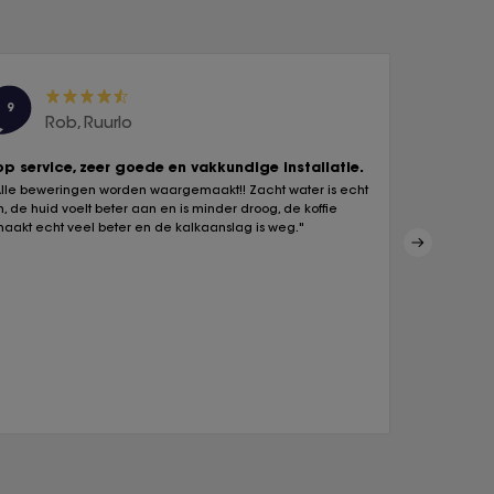
9
10
Rob, Ruurlo
Pa
op service, zeer goede en vakkundige installatie.
Heb hierm
Alle beweringen worden waargemaakt!! Zacht water is echt
"Wat een ve
jn, de huid voelt beter aan en is minder droog, de koffie
en douche te
maakt echt veel beter en de kalkaanslag is weg."
en thee sma
schoonmaakm
te kort."