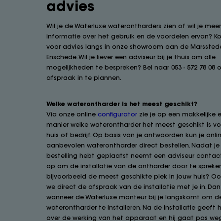
advies
Wil je de Waterluxe waterontharders zien of wil je mee
informatie over het gebruik en de voordelen ervan? 
voor advies langs in onze showroom aan de Marsstede
Enschede. Wil je liever een adviseur bij je thuis om alle
mogelijkheden te bespreken? Bel naar 053 - 572 78 08
afspraak in te plannen.
Welke waterontharder is het meest geschikt?
Via onze online
configurator
zie je op een makkelijke e
manier welke waterontharder het meest geschikt is vo
huis of bedrijf. Op basis van je antwoorden kun je onli
aanbevolen waterontharder direct bestellen. Nadat je 
bestelling hebt geplaatst neemt een adviseur contac
op om de installatie van de ontharder door te spreken
bijvoorbeeld de meest geschikte plek in jouw huis? O
we direct de afspraak van de installatie met je in. Dan
wanneer de Waterluxe monteur bij je langskomt om d
waterontharder te installeren. Na de installatie geeft hi
over de werking van het apparaat en hij gaat pas weg