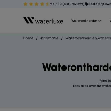
9.8 / 10 (418+ reviews)
Beste prijs-kw
Waterontharder
Home
Informatie
Waterhardheid en watero
Waterontharde
Vind j
Lees alles over de wate