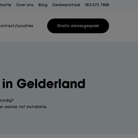
rmatie
Over ons
Blog
Dealerportaal
053 572 7808
ontact/Locaties
Gratis adviesgesprek
 in Gelderland
 nodig?
 advies tot installatie.