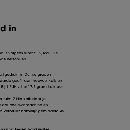
d in
 is volgens Vitens: 12,4°dH. De
de verschillen.
uitgedrukt in Duitse graden
waarde geeft aan hoeveel kalk en
Bij 1 °dH zit er 17,8 gram kalk per
 ruim 7 kilo kalk door je
je douche, wasmachine en
n verbruikt namelijk gemiddeld 46
lossing tegen hard water