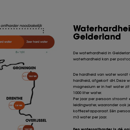
Waterhardhei
Gelderland
De waterhardheid in Gelderland
waterhardheid kan per postco
De hardheid van water wordt 
hardheid, afgekort dH. Deze 
magnesium er in het water zit. 
1000 liter water.
Per jaar per persoon stroomt er
leidingwater, waaronder ook 
koffiezetapparaat. Eén persoo
m3 water per jaar.
Een waterontharder is dé op