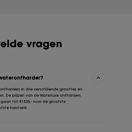
telde vragen
 waterontharder?
ntharders in drie verschillende groottes en
en.. De prijzen van de Waterluxe ontharders
n gaan tot €1525,- voor de grootste
tste harstank.