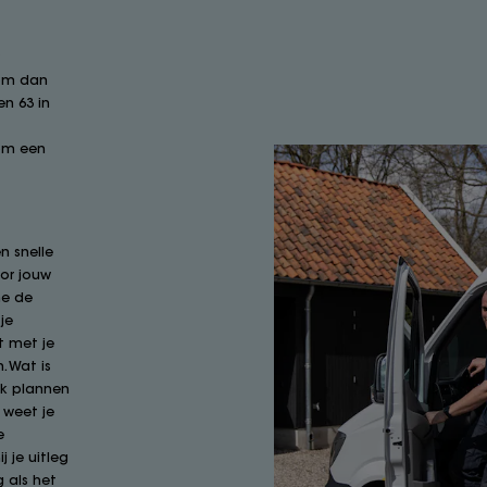
r
Kom dan
n 63 in
 om een
n snelle
or jouw
ne de
je
t met je
. Wat is
ok plannen
 weet je
e
j je uitleg
 als het