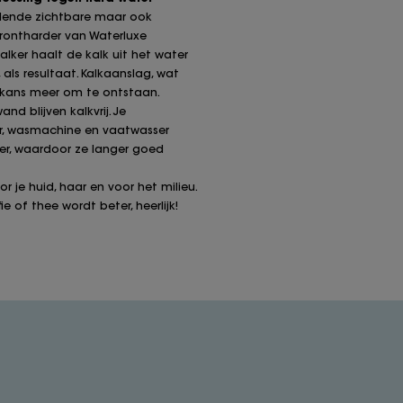
illende zichtbare maar ook
rontharder van Waterluxe
lker haalt de kalk uit het water
 als resultaat. Kalkaanslag, wat
n kans meer om te ontstaan.
d blijven kalkvrij. Je
r, wasmachine en vaatwasser
r, waardoor ze langer goed
r je huid, haar en voor het milieu.
 of thee wordt beter, heerlijk!