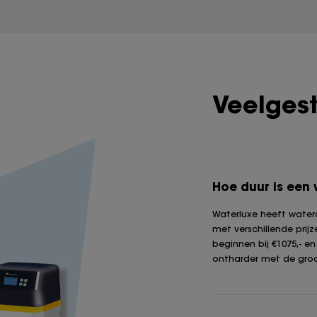
Veelges
Hoe duur is een
Waterluxe heeft watero
met verschillende prijz
beginnen bij €1075,- e
ontharder met de groo