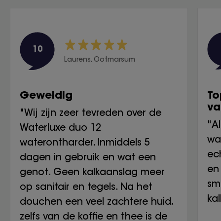
10
Laurens, Ootmarsum
Geweldig
To
va
"Wij zijn zeer tevreden over de
"A
Waterluxe duo 12
wa
waterontharder. Inmiddels 5
ech
dagen in gebruik en wat een
en 
genot. Geen kalkaanslag meer
sm
op sanitair en tegels. Na het
ka
douchen een veel zachtere huid,
zelfs van de koffie en thee is de