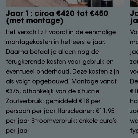
Jaar 1: circa €420 tot €450
Ja
(met montage)
ja
Het verschil zit vooral in de eenmalige
Va
montagekosten in het eerste jaar.
mo
Daarna betaal je alleen nog de
ja
terugkerende kosten voor gebruik en
zo
eventueel onderhoud. Deze kosten zijn
vo
als volgt opgebouwd: Montage vanaf
De
€375, afhankelijk van de situatie
€1
Zoutverbruik: gemiddeld €18 per
ha
persoon per jaar Harscleaner: €11,95
zo
per jaar Stroomverbruik: enkele euro’s
wa
per jaar
ty