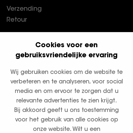
Verzending
Retour
Cookies voor een
Klanten geven ons een 9.8
gebruiksvriendelijke ervaring
Wij gebruiken cookies om de website te
Productcategorieën
verbeteren en te analyseren, voor social
Waterontharders
media en om ervoor te zorgen dat u
relevante advertenties te zien krijgt.
Zout en onderhoud
Bij akkoord geeft u ons toestemming
voor het gebruik van alle cookies op
onze website. Wilt u een