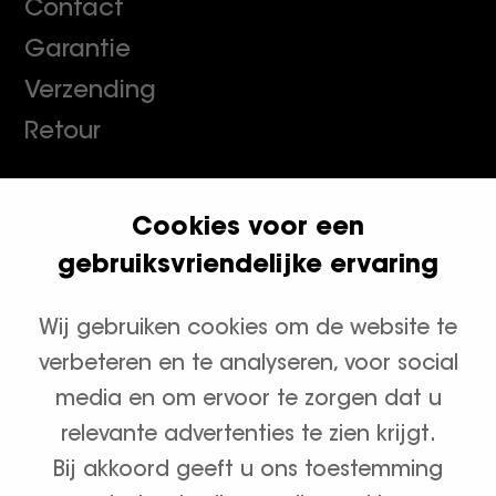
Contact
Garantie
Verzending
Retour
Cookies voor een
Klanten geven ons een 9.8
gebruiksvriendelijke ervaring
Wij gebruiken cookies om de website te
Productcategorieën
verbeteren en te analyseren, voor social
Waterontharders
media en om ervoor te zorgen dat u
relevante advertenties te zien krijgt.
Zout en onderhoud
Bij akkoord geeft u ons toestemming