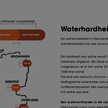
Waterhardhei
De waterhardheid in Flevoland 
waterhardheid kan per postco
De hardheid van water wordt 
hardheid, afgekort dH. Deze 
magnesium er in het water zit. 
1000 liter water.
Per jaar per persoon stroomt er
leidingwater, waaronder ook 
koffiezetapparaat. Eén persoo
m3 water per jaar.
Een waterontharder is dé op
Hard water zorgt voor versch