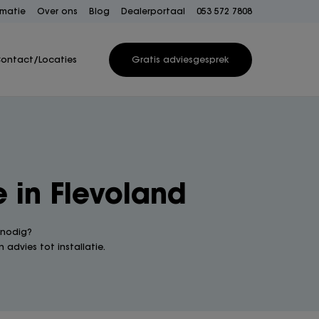
rmatie
Over ons
Blog
Dealerportaal
053 572 7808
ontact/Locaties
Gratis adviesgesprek
e in Flevoland
 nodig?
 advies tot installatie.