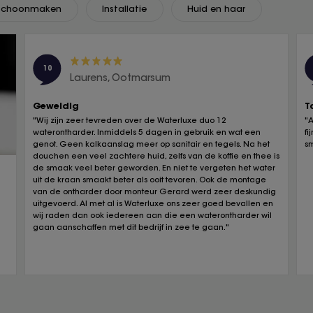
Schoonmaken
Installatie
Huid en haar
10
Laurens, Ootmarsum
Geweldig
T
"Wij zijn zeer tevreden over de Waterluxe duo 12
"
waterontharder. Inmiddels 5 dagen in gebruik en wat een
fi
genot. Geen kalkaanslag meer op sanitair en tegels. Na het
s
douchen een veel zachtere huid, zelfs van de koffie en thee is
de smaak veel beter geworden. En niet te vergeten het water
uit de kraan smaakt beter als ooit tevoren. Ook de montage
van de ontharder door monteur Gerard werd zeer deskundig
uitgevoerd. Al met al is Waterluxe ons zeer goed bevallen en
wij raden dan ook iedereen aan die een waterontharder wil
gaan aanschaffen met dit bedrijf in zee te gaan."