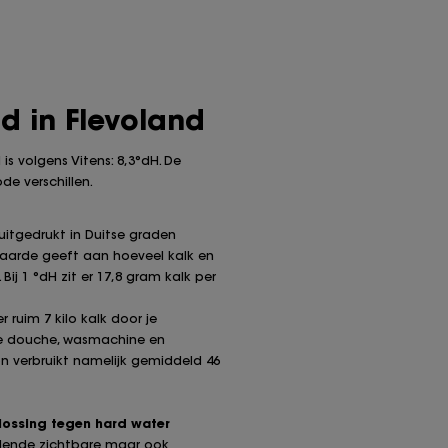
d in Flevoland
is volgens Vitens: 8,3°dH. De
de verschillen.
uitgedrukt in Duitse graden
waarde geeft aan hoeveel kalk en
Bij 1 °dH zit er 17,8 gram kalk per
 ruim 7 kilo kalk door je
je douche, wasmachine en
n verbruikt namelijk gemiddeld 46
lossing tegen hard water
illende zichtbare maar ook