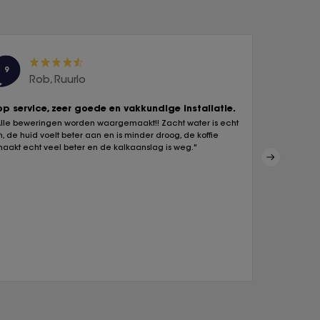
9
10
Rob, Ruurlo
Pa
op service, zeer goede en vakkundige installatie.
Heb hierm
Alle beweringen worden waargemaakt!! Zacht water is echt
"Wat een ve
jn, de huid voelt beter aan en is minder droog, de koffie
en douche te
maakt echt veel beter en de kalkaanslag is weg."
en thee sma
schoonmaakm
te kort."