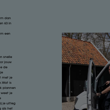
r
Kom dan
n 63 in
 om een
n snelle
or jouw
ne de
je
t met je
. Wat is
ok plannen
 weet je
e
j je uitleg
 als het