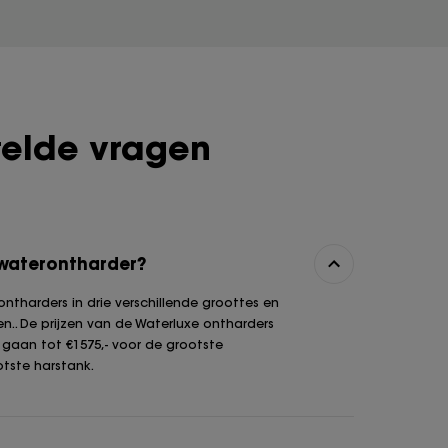
telde vragen
 waterontharder?
ntharders in drie verschillende groottes en
en.. De prijzen van de Waterluxe ontharders
n gaan tot €1575,- voor de grootste
tste harstank.