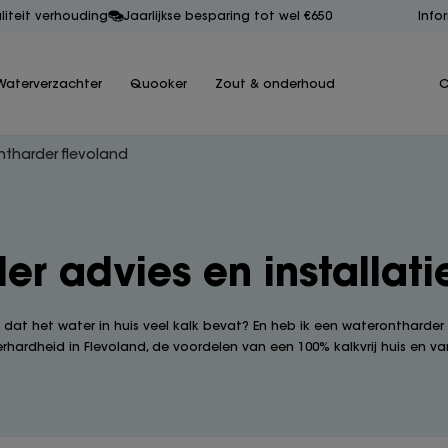
aliteit verhouding
Jaarlijkse besparing tot wel €650
Info
Waterverzachter
Quooker
Zout & onderhoud
C
tharder flevoland
r advies en installati
e dat het water in huis veel kalk bevat? En heb ik een waterontharder
rhardheid in Flevoland, de voordelen van een 100% kalkvrij huis en van