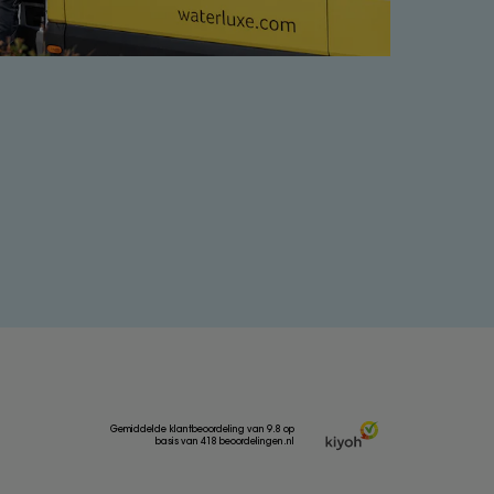
Gemiddelde klantbeoordeling van 9.8 op
basis van 418 beoordelingen.nl