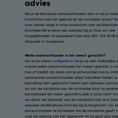
advies
Wil je de Waterluxe waterontharders zien of wil je mee
informatie over het gebruik en de voordelen ervan? 
voor advies langs in onze showroom aan de Marsstede
Enschede. Wil je liever een adviseur bij je thuis om alle
mogelijkheden te bespreken? Bel naar 053 - 572 78 08
afspraak in te plannen.
Welke waterontharder is het meest geschikt?
Via onze online
configurator
zie je op een makkelijke e
manier welke waterontharder het meest geschikt is vo
huis of bedrijf. Op basis van je antwoorden kun je onli
aanbevolen waterontharder direct bestellen. Nadat je 
bestelling hebt geplaatst neemt een adviseur contac
op om de installatie van de ontharder door te spreken
bijvoorbeeld de meest geschikte plek in jouw huis? O
we direct de afspraak van de installatie met je in. Dan
wanneer de Waterluxe monteur bij je langskomt om d
waterontharder te installeren. Na de installatie geeft hi
over de werking van het apparaat en hij gaat pas weg