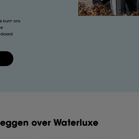
e kunt ons
le
ndaard
 zeggen over Waterluxe