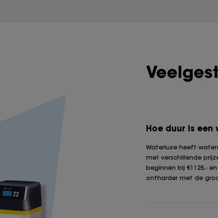
Veelges
Hoe duur is een
Waterluxe heeft watero
met verschillende prijz
beginnen bij €1125,- e
ontharder met de groo