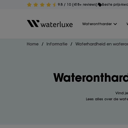
9.8 / 10 (418+ reviews)
Beste prijs-kw
Waterontharder
Home
Informatie
Waterhardheid en wateron
Waterontharde
Vind j
Lees alles over de wate