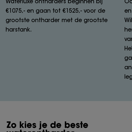
Waterluxe ontharders beginnen bij
Oo
€1075,- en gaan tot €1525,- voor de
en
grootste ontharder met de grootste
Wi
harstank.
he
va
He
ga
an
le
Zo kies je de beste