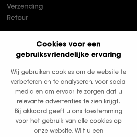
Verzending
Retour
Cookies voor een
Klanten geven ons een 9.8
gebruiksvriendelijke ervaring
Wij gebruiken cookies om de website te
Productcategorieën
verbeteren en te analyseren, voor social
Waterontharders
media en om ervoor te zorgen dat u
relevante advertenties te zien krijgt.
Zout en onderhoud
Bij akkoord geeft u ons toestemming
voor het gebruik van alle cookies op
onze website. Wilt u een