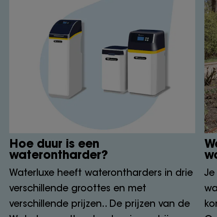
Hoe duur is een
Wa
waterontharder?
w
Waterluxe heeft waterontharders in drie
Je
verschillende groottes en met
wa
verschillende prijzen.. De prijzen van de
ko