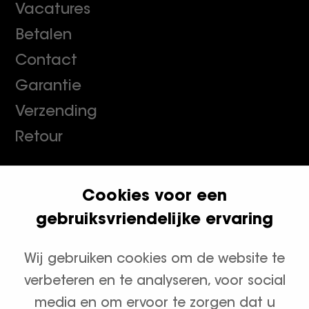
Vacatures
Betalen
Contact
Garantie
Verzending
Retour
Cookies voor een
Klanten geven ons een 9.8
gebruiksvriendelijke ervaring
Wij gebruiken cookies om de website te
Productcategorieën
verbeteren en te analyseren, voor social
Waterontharders
media en om ervoor te zorgen dat u