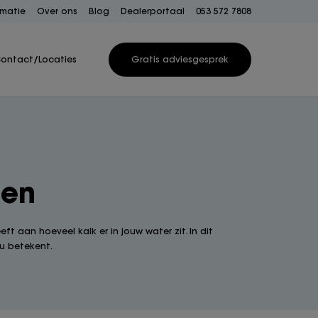
rmatie
Over ons
Blog
Dealerportaal
053 572 7808
ontact/Locaties
Gratis adviesgesprek
den
 aan hoeveel kalk er in jouw water zit. In dit
ou betekent.