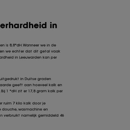
terhardheid in
n is 8,8°dH. Wanneer we in de
ien we echter dat dit getal vaak
ardheid in Leeuwarden kan per
uitgedrukt in Duitse graden
waarde geeft aan hoeveel kalk en
Bij 1 °dH zit er 17,8 gram kalk per
 ruim 7 kilo kalk door je
je douche, wasmachine en
n verbruikt namelijk gemiddeld 46