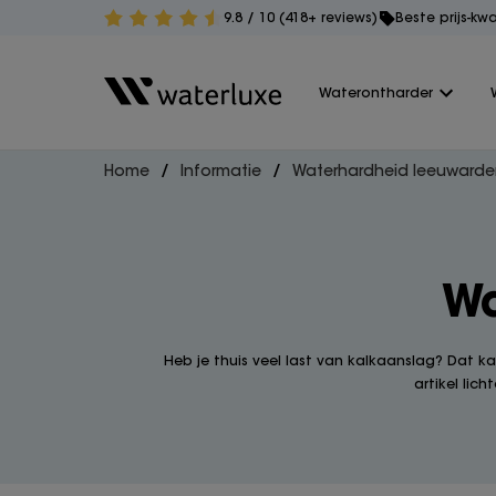
9.8 / 10 (418+ reviews)
Beste prijs-kw
Waterontharder
Home
Informatie
Waterhardheid leeuward
Wa
Heb je thuis veel last van kalkaanslag? Dat k
artikel lic