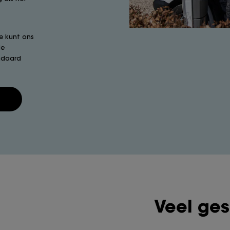
e kunt ons
le
ndaard
Veel ges