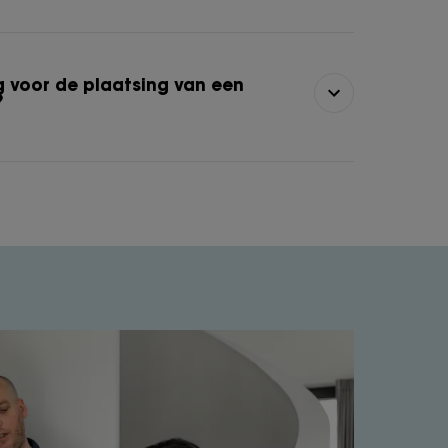
g voor de plaatsing van een
?