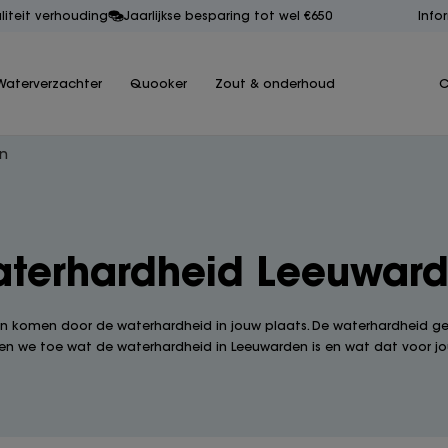
aliteit verhouding
Jaarlijkse besparing tot wel €650
Info
Waterverzachter
Quooker
Zout & onderhoud
C
en
terhardheid Leeuwar
an komen door de waterhardheid in jouw plaats. De waterhardheid geeft
hten we toe wat de waterhardheid in Leeuwarden is en wat dat voor j