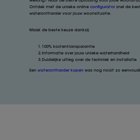
werking? Naar de beste oplossing voor jouw woonsitu
Ontdek met de unieke online
configurator
snel de bes
waterontharder voor jouw woonsituatie.
Maak de beste keuze dankzij:
100% kostentransparantie
Informatie over jouw unieke waterhardheid
Duidelijke uitleg over de techniek en installatie
Een
waterontharder kopen
was nog nooit zo eenvoudi