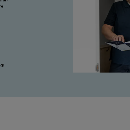
atie?
te
g!