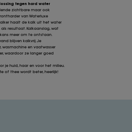
lossing tegen hard water
illende zichtbare maar ook
rontharder van Waterluxe
lker haalt de kalk uit het water
 als resultaat. Kalkaanslag, wat
n kans meer om te ontstaan.
d blijven kalkvrij. Je
r, wasmachine en vaatwasser
r, waardoor ze langer goed
r je huid, haar en voor het milieu.
 of thee wordt beter, heerlijk!