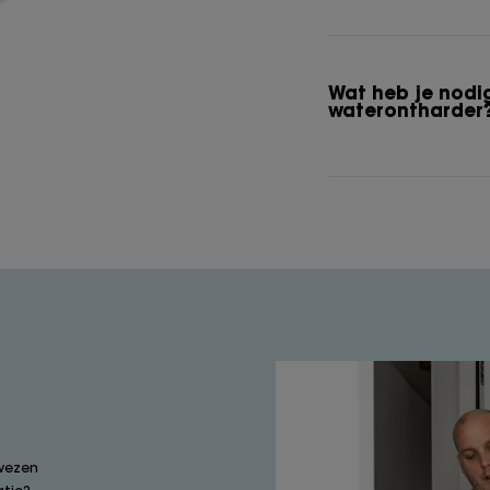
Wat heb je nodi
waterontharder
wezen