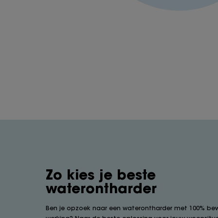
Zo kies je beste
waterontharder
Ben je opzoek naar een waterontharder met 100% be