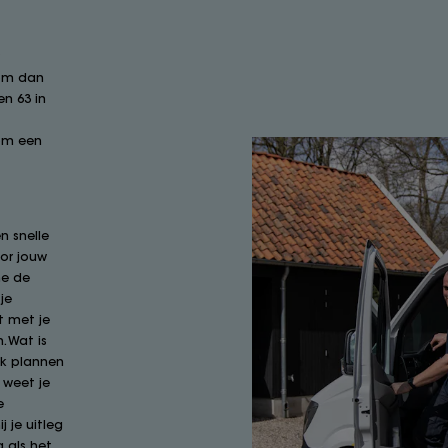
r
Kom dan
n 63 in
 om een
n snelle
or jouw
ne de
je
t met je
. Wat is
ok plannen
 weet je
e
j je uitleg
 als het