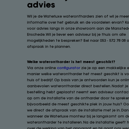
advies
Wil je de Waterluxe waterontharders zien of wil je mee
informatie over het gebruik en de voordelen ervan? 
voor advies langs in onze showroom aan de Marsstede
Enschede. Wil je liever een adviseur bij je thuis om alle
mogelijkheden te bespreken? Bel naar 053 - 572 78 08
afspraak in te plannen.
Welke waterontharder is het meest geschikt?
Via onze online
configurator
zie je op een makkelijke e
manier welke waterontharder het meest geschikt is vo
huis of bedrijf. Op basis van je antwoorden kun je onli
aanbevolen waterontharder direct bestellen. Nadat je 
bestelling hebt geplaatst neemt een adviseur contac
op om de installatie van de ontharder door te spreken
bijvoorbeeld de meest geschikte plek in jouw huis? O
we direct de afspraak van de installatie met je in. Dan
wanneer de Waterluxe monteur bij je langskomt om d
waterontharder te installeren. Na de installatie geeft hi
over de werking van het apparaat en hij gaat pas weg