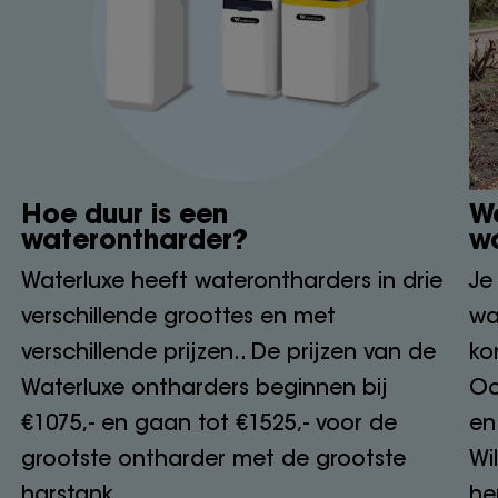
Hoe duur is een
Wa
waterontharder?
w
Waterluxe heeft waterontharders in drie
Je
verschillende groottes en met
wa
verschillende prijzen.. De prijzen van de
ko
Waterluxe ontharders beginnen bij
Oo
€1075,- en gaan tot €1525,- voor de
en
grootste ontharder met de grootste
Wi
harstank.
he