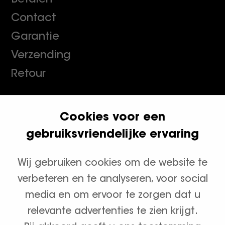
Contact
Garantie
Verzending
Retour
Cookies voor een
Klanten geven ons een 9.8
gebruiksvriendelijke ervaring
Wij gebruiken cookies om de website te
Productcategorieën
verbeteren en te analyseren, voor social
Waterontharders
media en om ervoor te zorgen dat u
relevante advertenties te zien krijgt.
Zout en onderhoud