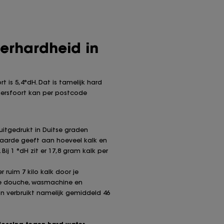
terhardheid in
 is 5,4°dH. Dat is tamelijk hard
mersfoort kan per postcode
uitgedrukt in Duitse graden
waarde geeft aan hoeveel kalk en
Bij 1 °dH zit er 17,8 gram kalk per
 ruim 7 kilo kalk door je
je douche, wasmachine en
n verbruikt namelijk gemiddeld 46
lossing tegen hard water