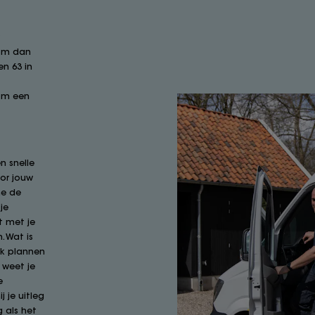
r
Kom dan
n 63 in
 om een
n snelle
or jouw
ne de
je
t met je
. Wat is
ok plannen
 weet je
e
j je uitleg
 als het