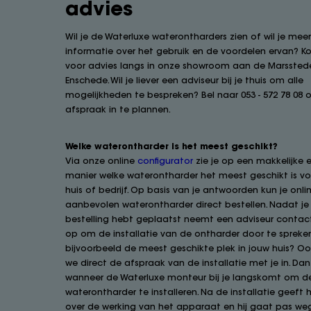
advies
Wil je de Waterluxe waterontharders zien of wil je mee
informatie over het gebruik en de voordelen ervan? 
voor advies langs in onze showroom aan de Marsstede
Enschede. Wil je liever een adviseur bij je thuis om alle
mogelijkheden te bespreken? Bel naar 053 - 572 78 08
afspraak in te plannen.
Welke waterontharder is het meest geschikt?
Via onze online
configurator
zie je op een makkelijke e
manier welke waterontharder het meest geschikt is vo
huis of bedrijf. Op basis van je antwoorden kun je onli
aanbevolen waterontharder direct bestellen. Nadat je 
bestelling hebt geplaatst neemt een adviseur contac
op om de installatie van de ontharder door te spreken
bijvoorbeeld de meest geschikte plek in jouw huis? O
we direct de afspraak van de installatie met je in. Dan
wanneer de Waterluxe monteur bij je langskomt om d
waterontharder te installeren. Na de installatie geeft hi
over de werking van het apparaat en hij gaat pas weg