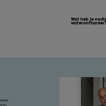
Wat heb je nodi
waterontharder
wezen
atie?