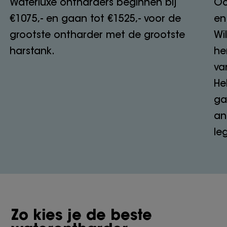
Waterluxe ontharders beginnen bij
Oo
€1075,- en gaan tot €1525,- voor de
en
grootste ontharder met de grootste
Wi
harstank.
he
va
He
ga
an
le
Zo kies je de beste