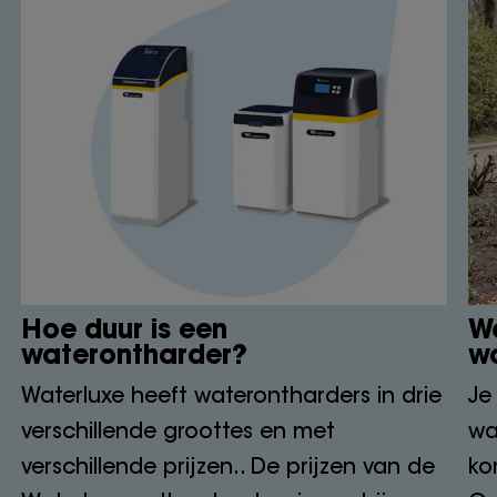
Hoe duur is een
Wa
waterontharder?
w
Waterluxe heeft waterontharders in drie
Je
verschillende groottes en met
wa
verschillende prijzen.. De prijzen van de
ko