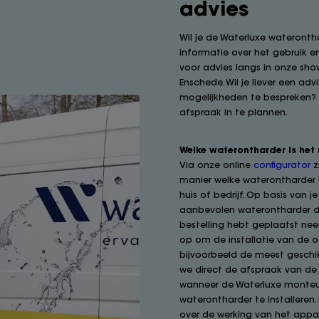
advies
Wil je de Waterluxe waterontha
informatie over het gebruik 
voor advies langs in onze sh
Enschede. Wil je liever een advi
mogelijkheden te bespreken? B
afspraak in te plannen.
Welke waterontharder is het
Via onze online
configurator
z
manier welke waterontharder 
huis of bedrijf. Op basis van 
aanbevolen waterontharder dir
bestelling hebt geplaatst ne
op om de installatie van de o
bijvoorbeeld de meest geschik
we direct de afspraak van de i
wanneer de Waterluxe monteu
waterontharder te installeren. 
over de werking van het appa