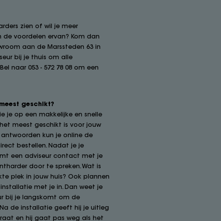
rders zien of wil je meer
en de voordelen ervan? Kom dan
owroom aan de Marssteden 63 in
seur bij je thuis om alle
el naar 053 - 572 78 08 om een
 meest geschikt?
ie je op een makkelijke en snelle
het meest geschikt is voor jouw
je antwoorden kun je online de
ect bestellen. Nadat je je
emt een adviseur contact met je
ntharder door te spreken. Wat is
te plek in jouw huis? Ook plannen
nstallatie met je in. Dan weet je
r bij je langskomt om de
Na de installatie geeft hij je uitleg
raat en hij gaat pas weg als het