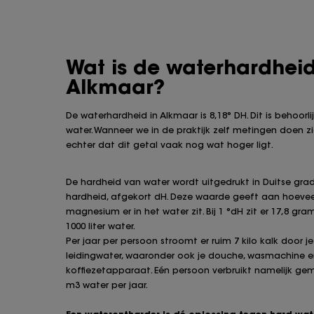
Wat is de waterhardheid
Alkmaar?
De waterhardheid in Alkmaar is 8,18° DH. Dit is behoorli
water. Wanneer we in de praktijk zelf metingen doen z
echter dat dit getal vaak nog wat hoger ligt.
De hardheid van water wordt uitgedrukt in Duitse gra
hardheid, afgekort dH. Deze waarde geeft aan hoevee
magnesium er in het water zit. Bij 1 °dH zit er 17,8 gra
1000 liter water.
Per jaar per persoon stroomt er ruim 7 kilo kalk door je
leidingwater, waaronder ook je douche, wasmachine 
koffiezetapparaat. Eén persoon verbruikt namelijk ge
m3 water per jaar.
Een waterontharder is dé oplossing tegen hard wat