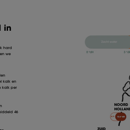
 in
jk hard
ien we
den
l kalk en
m kalk per
en
middeld 46
er