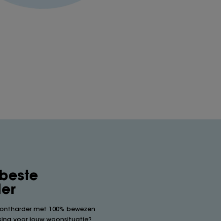
 beste
er
rontharder met 100% bewezen
sing voor jouw woonsituatie?