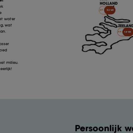
ok
e
et water
ag, wat
an.
asser
goed
et milieu.
erlijk!
Persoonlijk 