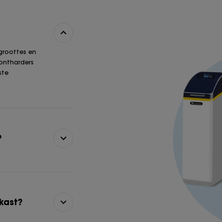
 groottes en
 ontharders
ste
?
kast?