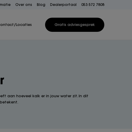
rmatie
Over ons
Blog
Dealerportaal
053 572 7808
ontact/Locaties
Gratis adviesgesprek
r
 aan hoeveel kalk er in jouw water zit. In dit
 betekent.