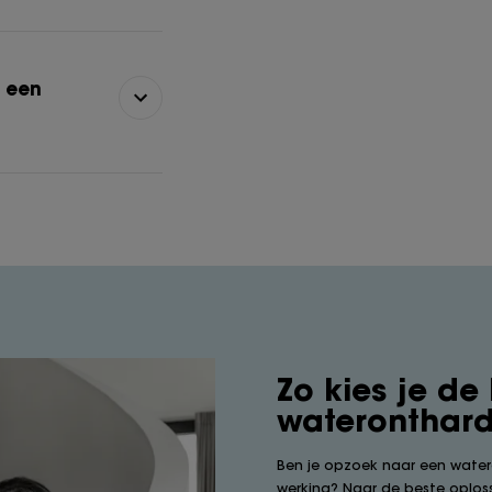
n een
Zo kies je de
wateronthard
Ben je opzoek naar een wate
werking? Naar de beste oplos