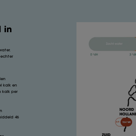
 in
water.
 echter
den
l kalk en
m kalk per
en
middeld 46
er