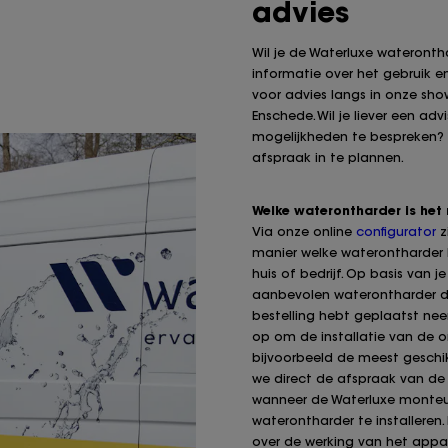
advies
Wil je de Waterluxe waterontha
informatie over het gebruik 
voor advies langs in onze sh
Enschede. Wil je liever een advi
mogelijkheden te bespreken? B
afspraak in te plannen.
Welke waterontharder is het
Via onze online
configurator
z
manier welke waterontharder 
huis of bedrijf. Op basis van 
aanbevolen waterontharder dir
bestelling hebt geplaatst ne
op om de installatie van de o
bijvoorbeeld de meest geschik
we direct de afspraak van de i
wanneer de Waterluxe monteu
waterontharder te installeren. 
over de werking van het appa