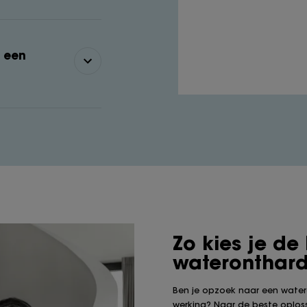
n een
Zo kies je de
wateronthard
Ben je opzoek naar een wate
werking? Naar de beste oplos