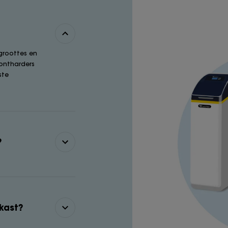
 groottes en
 ontharders
ste
?
kast?