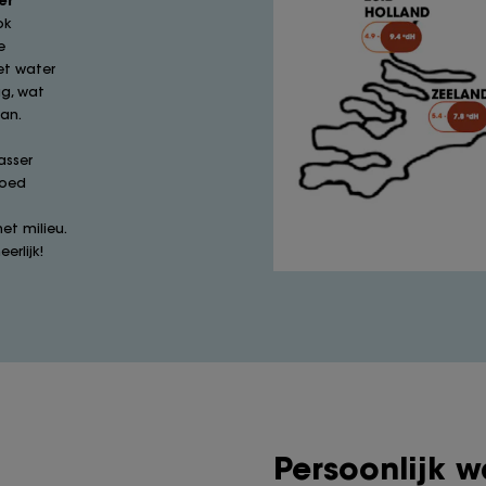
ok
e
et water
ag, wat
an.
asser
goed
et milieu.
erlijk!
Persoonlijk 