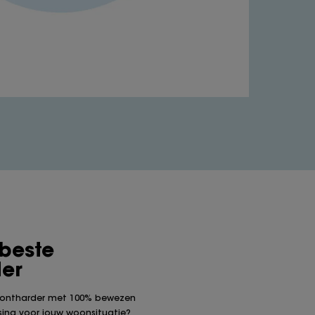
 beste
er
rontharder met 100% bewezen
sing voor jouw woonsituatie?