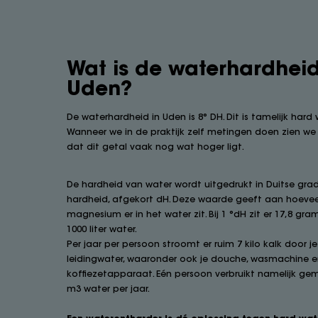
Wat is de waterhardheid
Uden?
De waterhardheid in Uden is 8° DH. Dit is tamelijk hard 
Wanneer we in de praktijk zelf metingen doen zien we
dat dit getal vaak nog wat hoger ligt.
De hardheid van water wordt uitgedrukt in Duitse gra
hardheid, afgekort dH. Deze waarde geeft aan hoevee
magnesium er in het water zit. Bij 1 °dH zit er 17,8 gra
1000 liter water.
Per jaar per persoon stroomt er ruim 7 kilo kalk door je
leidingwater, waaronder ook je douche, wasmachine 
koffiezetapparaat. Eén persoon verbruikt namelijk ge
m3 water per jaar.
Een waterontharder is dé oplossing tegen hard wat