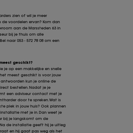
rders zien of wil je meer
en de voordelen ervan? Kom dan
owroom aan de Marssteden 63 in
seur bij je thuis om alle
el naar 053 - 572 78 08 om een
 meest geschikt?
ie je op een makkelijke en snelle
het meest geschikt is voor jouw
je antwoorden kun je online de
ect bestellen. Nadat je je
emt een adviseur contact met je
ntharder door te spreken. Wat is
te plek in jouw huis? Ook plannen
nstallatie met je in. Dan weet je
r bij je langskomt om de
Na de installatie geeft hij je uitleg
raat en hij gaat pas weg als het