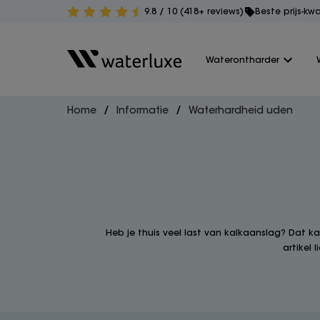
9.8 / 10 (418+ reviews)
Beste prijs-kw
Waterontharder
Home
Informatie
Waterhardheid uden
Heb je thuis veel last van kalkaanslag? Dat k
artikel