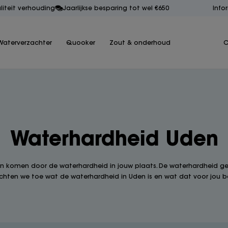
aliteit verhouding
Jaarlijkse besparing tot wel €650
Info
Waterverzachter
Quooker
Zout & onderhoud
C
Waterhardheid Uden
an komen door de waterhardheid in jouw plaats. De waterhardheid geeft
 lichten we toe wat de waterhardheid in Uden is en wat dat voor jou b