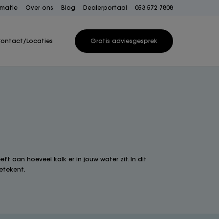
rmatie
Over ons
Blog
Dealerportaal
053 572 7808
ontact/Locaties
Gratis adviesgesprek
 aan hoeveel kalk er in jouw water zit. In dit
etekent.