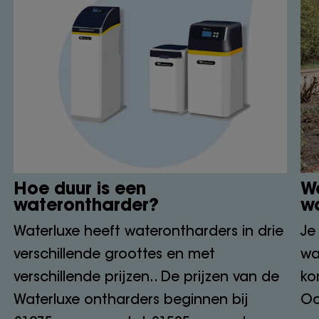
Hoe duur is een
Wa
waterontharder?
w
Waterluxe heeft waterontharders in drie
Je
verschillende groottes en met
wa
verschillende prijzen.. De prijzen van de
ko
Waterluxe ontharders beginnen bij
Oo