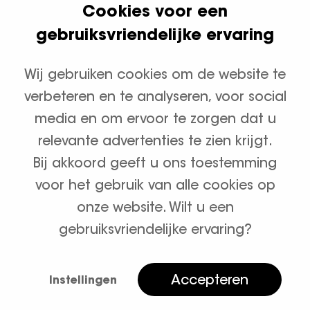
Cookies voor een
Klanten geven ons een 9.8
gebruiksvriendelijke ervaring
Wij gebruiken cookies om de website te
Productcategorieën
verbeteren en te analyseren, voor social
Waterontharders
media en om ervoor te zorgen dat u
relevante advertenties te zien krijgt.
Zout en onderhoud
Bij akkoord geeft u ons toestemming
voor het gebruik van alle cookies op
onze website. Wilt u een
gebruiksvriendelijke ervaring?
Algemene voorwaarden
Privacybeleid
Accepteren
Instellingen