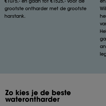
€1075,- en gaan tot €1525,- voor de
en
grootste ontharder met de grootste
Wi
harstank.
he
va
He
ga
an
le
Zo kies je de beste
waterontharder