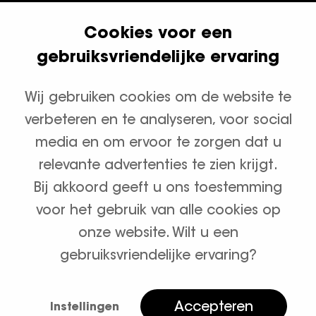
Cookies voor een
Klanten geven ons een 9.8
gebruiksvriendelijke ervaring
Wij gebruiken cookies om de website te
Productcategorieën
verbeteren en te analyseren, voor social
Waterontharders
media en om ervoor te zorgen dat u
relevante advertenties te zien krijgt.
Zout en onderhoud
Bij akkoord geeft u ons toestemming
voor het gebruik van alle cookies op
onze website. Wilt u een
gebruiksvriendelijke ervaring?
Algemene voorwaarden
Privacybeleid
Accepteren
Instellingen