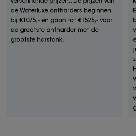
verschillende prijzen.. De prijzen van
de Waterluxe ontharders beginnen
E
bij €1075,- en gaan tot €1525,- voor
b
de grootste ontharder met de
v
grootste harstank.
e
j
z
H
w
g