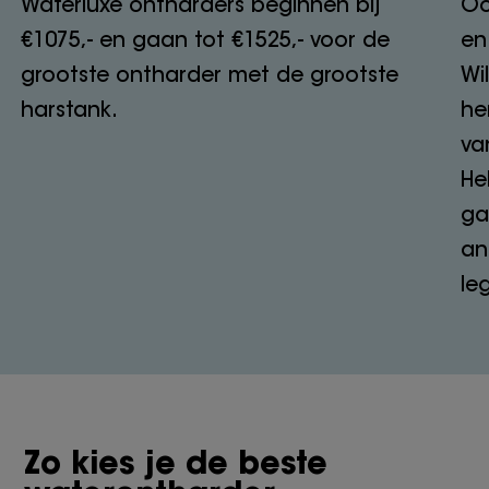
Waterluxe ontharders beginnen bij
Oo
€1075,- en gaan tot €1525,- voor de
en
grootste ontharder met de grootste
Wi
harstank.
he
va
He
ga
an
le
Zo kies je de beste