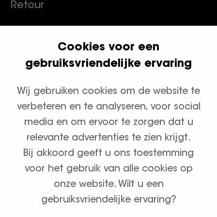
Retour
Cookies voor een
Klanten geven ons een 9.8
gebruiksvriendelijke ervaring
Wij gebruiken cookies om de website te
Productcategorieën
verbeteren en te analyseren, voor social
Waterontharders
media en om ervoor te zorgen dat u
relevante advertenties te zien krijgt.
Zout en onderhoud
Bij akkoord geeft u ons toestemming
voor het gebruik van alle cookies op
onze website. Wilt u een
gebruiksvriendelijke ervaring?
Algemene voorwaarden
Privacybeleid