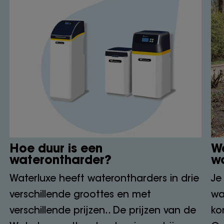
Hoe duur is een
Wa
waterontharder?
w
Waterluxe heeft waterontharders in drie
Je
verschillende groottes en met
wa
verschillende prijzen.. De prijzen van de
ko