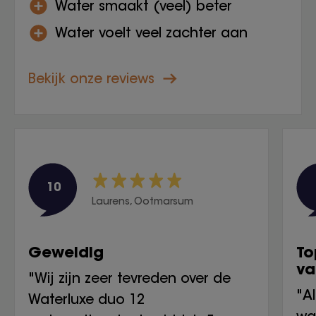
Water smaakt (veel) beter
Water voelt veel zachter aan
Bekijk onze reviews
10
Laurens, Ootmarsum
Geweldig
To
va
"Wij zijn zeer tevreden over de
"A
Waterluxe duo 12
wa