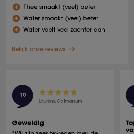
Thee smaakt (veel) beter
Water smaakt (veel) beter
Water voelt veel zachter aan
Bekijk onze reviews
10
Laurens, Ootmarsum
Geweldig
To
va
"Wij zijn zeer tevreden over de