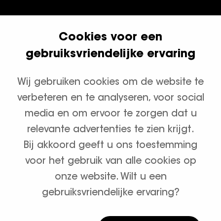
Cookies voor een
Klanten geven ons een 9.8
gebruiksvriendelijke ervaring
Wij gebruiken cookies om de website te
Productcategorieën
verbeteren en te analyseren, voor social
Waterontharders
media en om ervoor te zorgen dat u
relevante advertenties te zien krijgt.
Zout en onderhoud
Bij akkoord geeft u ons toestemming
voor het gebruik van alle cookies op
onze website. Wilt u een
gebruiksvriendelijke ervaring?
Algemene voorwaarden
Privacybeleid