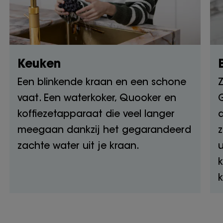
Keuken
Een blinkende kraan en een schone
Z
vaat. Een waterkoker, Quooker en
koffiezetapparaat die veel langer
meegaan dankzij het gegarandeerd
z
zachte water uit je kraan.
u
k
k