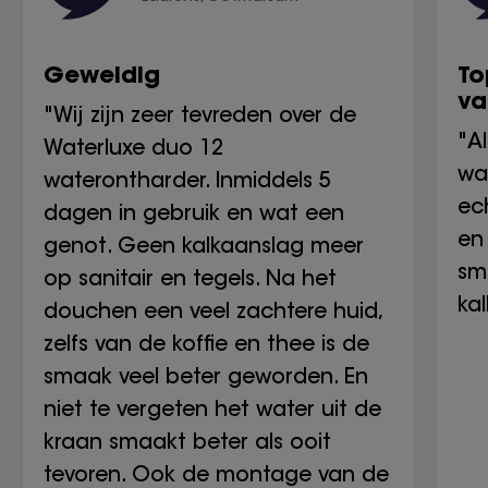
Geweldig
To
va
"Wij zijn zeer tevreden over de
"A
Waterluxe duo 12
wa
waterontharder. Inmiddels 5
ech
dagen in gebruik en wat een
en 
genot. Geen kalkaanslag meer
sm
op sanitair en tegels. Na het
ka
douchen een veel zachtere huid,
zelfs van de koffie en thee is de
smaak veel beter geworden. En
niet te vergeten het water uit de
kraan smaakt beter als ooit
tevoren. Ook de montage van de