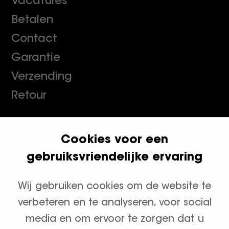
Vacatures
Betalen
Contact
Garantie
Verzending
Retour
Cookies voor een
Klanten geven ons een 9.8
gebruiksvriendelijke ervaring
Wij gebruiken cookies om de website te
Productcategorieën
verbeteren en te analyseren, voor social
Waterontharders
media en om ervoor te zorgen dat u