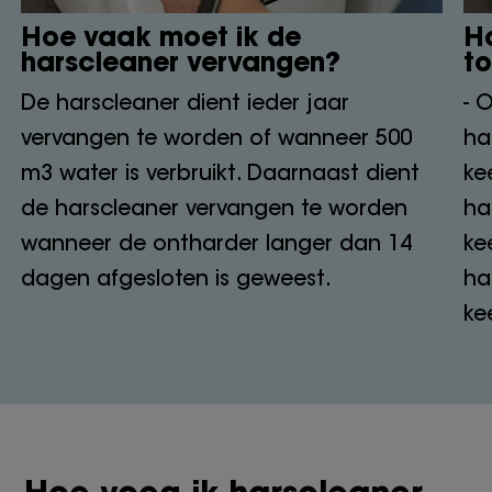
Hoe vaak moet ik de
Ho
harscleaner vervangen?
t
De harscleaner dient ieder jaar
- 
vervangen te worden of wanneer 500
ha
m3 water is verbruikt. Daarnaast dient
ke
de harscleaner vervangen te worden
ha
wanneer de ontharder langer dan 14
ke
dagen afgesloten is geweest.
ha
ke