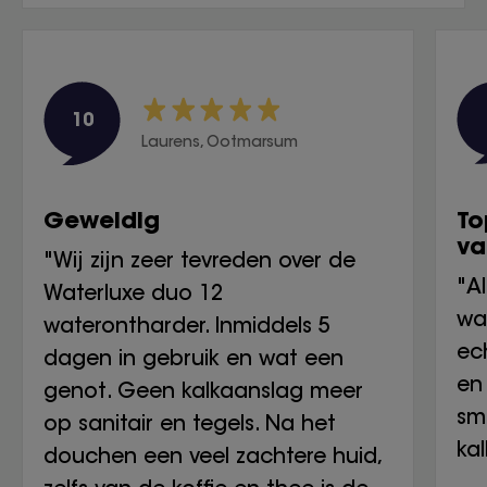
10
Laurens, Ootmarsum
Geweldig
To
va
"Wij zijn zeer tevreden over de
"A
Waterluxe duo 12
wa
waterontharder. Inmiddels 5
ech
dagen in gebruik en wat een
en 
genot. Geen kalkaanslag meer
sm
op sanitair en tegels. Na het
ka
douchen een veel zachtere huid,