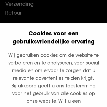
Verzending
Retour
Cookies voor een
Klanten geven ons een 9.8
gebruiksvriendelijke ervaring
Wij gebruiken cookies om de website te
Productcategorieën
verbeteren en te analyseren, voor social
Waterontharders
media en om ervoor te zorgen dat u
relevante advertenties te zien krijgt.
Zout en onderhoud
Bij akkoord geeft u ons toestemming
voor het gebruik van alle cookies op
onze website. Wilt u een