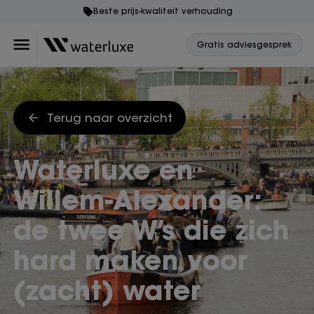
Beste prijs-kwaliteit verhouding
Gratis adviesgesprek
Terug naar overzicht
Waterluxe en
Willem-Alexander:
de twee W’s die zich
hard maken voor
(zacht) water