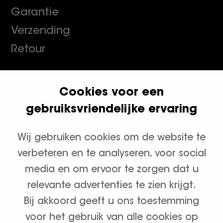
Garantie
Verzending
Retour
Cookies voor een
Klanten geven ons een 9.8
gebruiksvriendelijke ervaring
Wij gebruiken cookies om de website te
Productcategorieën
verbeteren en te analyseren, voor social
Waterontharders
media en om ervoor te zorgen dat u
relevante advertenties te zien krijgt.
Zout en onderhoud
Bij akkoord geeft u ons toestemming
voor het gebruik van alle cookies op